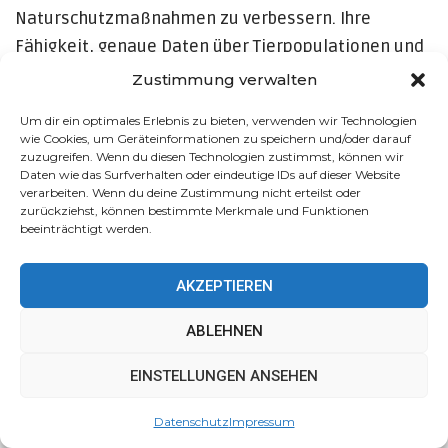
Naturschutzmaßnahmen zu verbessern. Ihre
Fähigkeit, genaue Daten über Tierpopulationen und
Ökosysteme bereitzustellen, ist von unschätzbarem
Zustimmung verwalten
Wert für die Entwicklung effektiver Strategien zur
Um dir ein optimales Erlebnis zu bieten, verwenden wir Technologien
Erhaltung der Biodiversität unseres Planeten. Wie
wie Cookies, um Geräteinformationen zu speichern und/oder darauf
man sagt, "Wissen ist Macht", und mit den
zuzugreifen. Wenn du diesen Technologien zustimmst, können wir
Daten wie das Surfverhalten oder eindeutige IDs auf dieser Website
Erkenntnissen aus KI-gesteuerten Forschungen
verarbeiten. Wenn du deine Zustimmung nicht erteilst oder
zurückziehst, können bestimmte Merkmale und Funktionen
können wir informierte Entscheidungen treffen, die
beeinträchtigt werden.
dazu beitragen, unsere Umwelt für zukünftige
Generationen zu erhalten.
AKZEPTIEREN
187
ABLEHNEN
Diese Website verwendet Cookies, um Ihr Erlebnis zu
Teilen
Facebook
Twitter
EINSTELLUNGEN ANSEHEN
verbessern. Wir gehen davon aus, dass Sie damit
einverstanden sind, aber Sie können dies ablehnen, wenn
Datenschutz
Impressum
Sie möchten.
Akzeptieren
Mehr erfahren