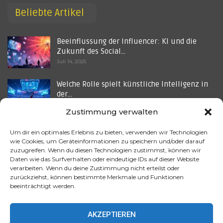
Beliebte Artikel
Beeinflussung der Influencer: KI und die
Zukunft des Social…
Juli 14, 2025
Welche Rolle spielt künstliche Intelligenz in
der…
Juli 4, 2025
Zustimmung verwalten
Wie wird künstliche Intelligenz im Bereich
Um dir ein optimales Erlebnis zu bieten, verwenden wir Technologien
des Kundenservice…
wie Cookies, um Geräteinformationen zu speichern und/oder darauf
Aug. 4, 2025
zuzugreifen. Wenn du diesen Technologien zustimmst, können wir
Daten wie das Surfverhalten oder eindeutige IDs auf dieser Website
verarbeiten. Wenn du deine Zustimmung nicht erteilst oder
Welche Rolle spielt künstliche Intelligenz in
zurückziehst, können bestimmte Merkmale und Funktionen
der…
beeinträchtigt werden.
Juli 22, 2025
AKZEPTIEREN