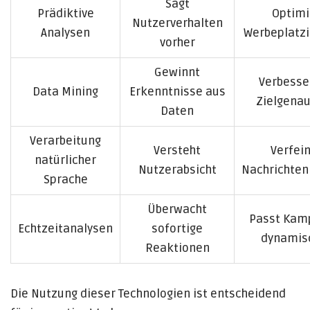
Sagt
Prädiktive
Optimi
Nutzerverhalten
Analysen
Werbeplatz
vorher
Gewinnt
Verbesse
Data Mining
Erkenntnisse aus
Zielgenau
Daten
Verarbeitung
Versteht
Verfei
natürlicher
Nutzerabsicht
Nachrichten
Sprache
Überwacht
Passt Kam
Echtzeitanalysen
sofortige
dynamis
Reaktionen
Die Nutzung dieser Technologien ist entscheidend