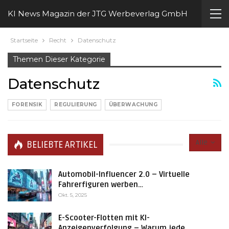
KI News Magazin der JTG Werbeverlag GmbH
Startseite
Recht
Datenschutz
Themen Dieser Kategorie
Datenschutz
FORENSIK
REGULIERUNG
ÜBERWACHUNG
Alle
BELIEBTE ARTIKEL
Automobil-Influencer 2.0 – Virtuelle
Fahrerfiguren werben…
Okt. 5, 2025
E-Scooter-Flotten mit KI-
Anzeigenverfolgung – Warum jede…