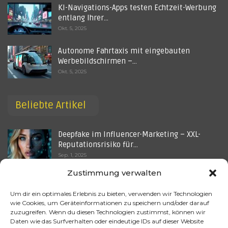
KI-Navigations-Apps testen Echtzeit-Werbung
entlang Ihrer…
Okt. 5, 2025
Autonome Fahrtaxis mit eingebauten
Werbebildschirmen –…
Okt. 5, 2025
Beliebte Artikel
Deepfake im Influencer-Marketing – XXL-
Reputationsrisiko für…
Sep. 1, 2025
Zustimmung verwalten
KI-gesteuerte Lieferkettenanalyse – Können
Algorithmen…
Um dir ein optimales Erlebnis zu bieten, verwenden wir Technologien
Okt. 5, 2025
wie Cookies, um Geräteinformationen zu speichern und/oder darauf
zuzugreifen. Wenn du diesen Technologien zustimmst, können wir
Welche Rolle spielt künstliche Intelligenz in
Daten wie das Surfverhalten oder eindeutige IDs auf dieser Website