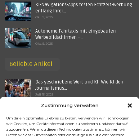
KI-Navigations-Apps testen Echtzeit-Werbung
entlang Ihrer…
Okt. 5, 2025
Autonome Fahrtaxis mit eingebauten
Werbebildschirmen –…
Okt. 5, 2025
Beliebte Artikel
Das geschriebene Wort und KI: Wie KI den
Journalismus…
Juli 15, 2025
Zustimmung verwalten
KI-Ästhetik in der Werbung – Warum „zu
perfekte“…
Um dir ein optimales Erlebnis zu bieten, verwenden wir Technologien
Okt. 5, 2025
wie Cookies, um Geräteinformationen zu speichern und/oder darauf
zuzugreifen. Wenn du diesen Technologien zustimmst, können wir
Wie wird künstliche Intelligenz im Bereich
Daten wie das Surfverhalten oder eindeutige IDs auf dieser Website