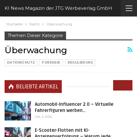
KI News Magazin der JTG Werbeverlag GmbH
Startseite
Recht
Überwachung
Themen Dieser Kategorie
Überwachung
DATENSCHUTZ
FORENSIK
REGULIERUNG
Alle
BELIEBTE ARTIKEL
Automobil-Influencer 2.0 – Virtuelle
Fahrerfiguren werben…
Okt. 5, 2025
E-Scooter-Flotten mit KI-
Anzeigenverfolgung – Warum jede…