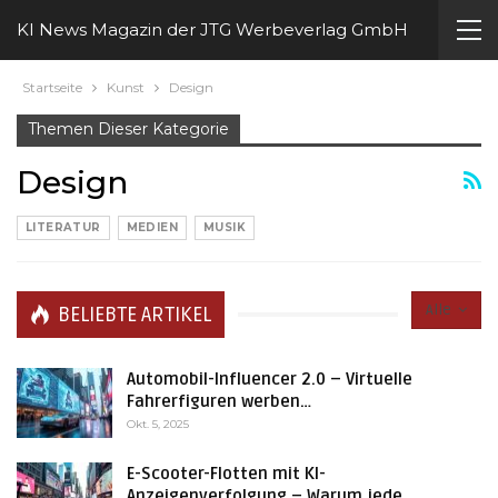
KI News Magazin der JTG Werbeverlag GmbH
Startseite
Kunst
Design
Themen Dieser Kategorie
Design
LITERATUR
MEDIEN
MUSIK
Alle
BELIEBTE ARTIKEL
Automobil-Influencer 2.0 – Virtuelle
Fahrerfiguren werben…
Okt. 5, 2025
E-Scooter-Flotten mit KI-
Anzeigenverfolgung – Warum jede…