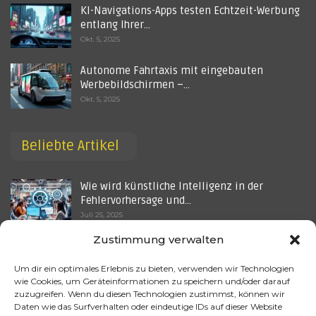
KI-Navigations-Apps testen Echtzeit-Werbung
entlang Ihrer…
Okt. 5, 2025
Autonome Fahrtaxis mit eingebauten
Werbebildschirmen –…
Okt. 5, 2025
Beliebte Artikel
Wie wird künstliche Intelligenz in der
Fehlervorhersage und…
Juli 25, 2025
Zustimmung verwalten
Vernetzte Autos senden Daten an
Werbenetzwerke – droht ein…
Um dir ein optimales Erlebnis zu bieten, verwenden wir Technologien
Okt. 5, 2025
wie Cookies, um Geräteinformationen zu speichern und/oder darauf
zuzugreifen. Wenn du diesen Technologien zustimmst, können wir
Welche Rolle spielt künstliche Intelligenz in
Daten wie das Surfverhalten oder eindeutige IDs auf dieser Website