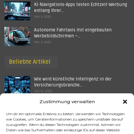
KI-Navigations-Apps testen Echtzeit-Werbung
entlang Ihrer…
Okt. 5, 2025
Autonome Fahrtaxis mit eingebauten
Werbebildschirmen –…
Okt. 5, 2025
Beliebte Artikel
Wie wird künstliche Intelligenz in der
Versicherungsbranche…
Juli 12, 2025
Zustimmung verwalten
When Werbung KI Benutzerprofile
entmystifiziert –…
Um dir ein optimales Erlebnis zu bieten, verwenden wir Technologien
Sep. 1, 2025
wie Cookies, um Geräteinformationen zu speichern und/oder darauf
zuzugreifen. Wenn du diesen Technologien zustimmst, können wir
Ki im Weltraum: Wie Ki uns hilft, das
Daten wie das Surfverhalten oder eindeutige IDs auf dieser Website