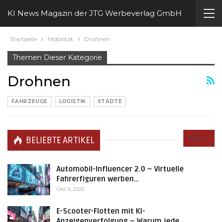
KI News Magazin der JTG Werbeverlag GmbH
Startseite
Mobilität
Drohnen
Themen Dieser Kategorie
Drohnen
FAHRZEUGE
LOGISTIK
STÄDTE
Alle
BELIEBTE ARTIKEL
Automobil-Influencer 2.0 – Virtuelle
Fahrerfiguren werben…
Okt. 5, 2025
E-Scooter-Flotten mit KI-
Anzeigenverfolgung – Warum jede…