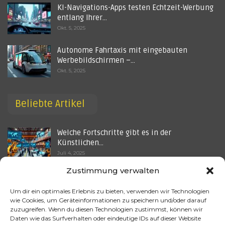
KI-Navigations-Apps testen Echtzeit-Werbung
entlang Ihrer…
Okt. 5, 2025
Autonome Fahrtaxis mit eingebauten
Werbebildschirmen –…
Okt. 5, 2025
Beliebte Artikel
Welche Fortschritte gibt es in der
Künstlichen…
Juli 4, 2025
Zustimmung verwalten
Welche Möglichkeiten bietet künstliche
Intelligenz im…
Um dir ein optimales Erlebnis zu bieten, verwenden wir Technologien
Juni 12, 2025
wie Cookies, um Geräteinformationen zu speichern und/oder darauf
zuzugreifen. Wenn du diesen Technologien zustimmst, können wir
When Creativity Becomes a Cost Issue – AI as a
Daten wie das Surfverhalten oder eindeutige IDs auf dieser Website