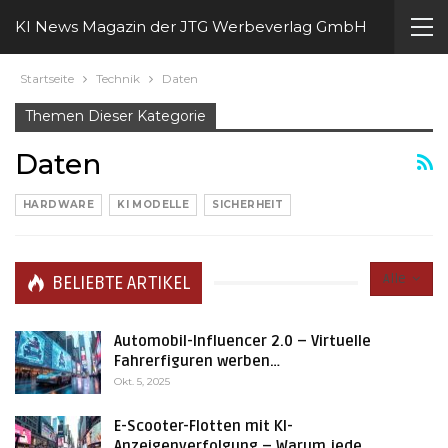
KI News Magazin der JTG Werbeverlag GmbH
Startseite
Technik
Daten
Themen Dieser Kategorie
Daten
HARDWARE
KI MODELLE
SICHERHEIT
Alle
BELIEBTE ARTIKEL
Automobil-Influencer 2.0 – Virtuelle
Fahrerfiguren werben…
Okt. 5, 2025
E-Scooter-Flotten mit KI-
Anzeigenverfolgung – Warum jede…