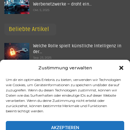
Werbenetzwerke – droht ein…
Okt. 5, 2025
Beliebte Artikel
Welche Rolle spielt künstliche Intelligenz in
der…
Sep. 23, 2025
Zustimmung verwalten
KI-Marketing im Milliardenrennen – Warum
Start-ups plötzlich…
Um dir ein optimales Erlebnis zu bieten, verwenden wir Technologien
Okt. 5, 2025
wie Cookies, um Geräteinformationen zu speichern und/oder darauf
zuzugreifen. Wenn du diesen Technologien zustimmst, können wir
Wie kann künstliche Intelligenz im Bereich
Daten wie das Surfverhalten oder eindeutige IDs auf dieser Website
verarbeiten. Wenn du deine Zustimmung nicht erteilst oder
der…
zurückziehst, können bestimmte Merkmale und Funktionen
Aug. 27, 2025
beeinträchtigt werden.
Wie wird künstliche Intelligenz in der
Entdeckung neuer…
AKZEPTIEREN