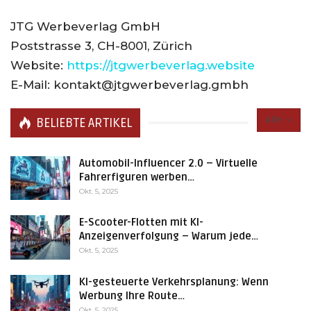
JTG Werbeverlag GmbH
Poststrasse 3, CH-8001, Zürich
Website:
https://jtgwerbeverlag.website
E-Mail:
k
o
n
t
a
k
t
@
j
t
g
w
e
r
b
e
v
e
r
l
a
g
.
g
m
b
h
Alle
BELIEBTE ARTIKEL
Automobil-Influencer 2.0 – Virtuelle
Fahrerfiguren werben…
Okt. 5, 2025
E-Scooter-Flotten mit KI-
Anzeigenverfolgung – Warum jede…
Okt. 5, 2025
KI-gesteuerte Verkehrsplanung: Wenn
Werbung Ihre Route…
Okt. 5, 2025