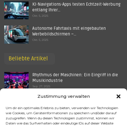
KI-Navigations-Apps testen Echtzeit-Werbung
entlang Ihrer…
Okt. 5, 2025
Autonome Fahrtaxis mit eingebauten
Werbebildschirmen –…
Okt. 5, 2025
Beliebte Artikel
Rhythmus der Maschinen: Ein Eingriff in die
Musikindustrie
Sep. 27, 2025
Zustimmung verwalten
Marken-Testing-Krisen-AI-Tools – Wie
Algorithmen PR-Krisen…
Um dir ein optimales Erlebnis zu bieten, verwenden wir Technologien
Okt. 5, 2025
wie Cookies, um Geräteinformationen zu speichern und/oder darauf
zuzugreifen. Wenn du diesen Technologien zustimmst, können wir
Technische Blackboxes: Warum KI-ADS oft
Daten wie das Surfverhalten oder eindeutige IDs auf dieser Website