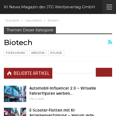
KI News Magazin der JTG Werbeverlag GmbH
Startseite
Gesundheit
Biotech
Themen Dieser Kategorie
Biotech
FORSCHUNG
MEDIZIN
PFLEGE
Alle
BELIEBTE ARTIKEL
Automobil-Influencer 2.0 – Virtuelle
Fahrerfiguren werben…
Okt. 5, 2025
E-Scooter-Flotten mit KI-
Anzeigenverfolgung – Warum jede…