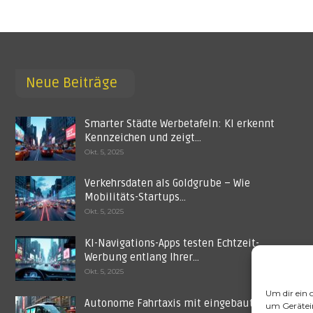
Neue Beiträge
Smarter Städte Werbetafeln: KI erkennt
Kennzeichen und zeigt…
Okt. 5, 2025
Verkehrsdaten als Goldgrube – Wie
Mobilitäts-Startups…
Okt. 5, 2025
KI-Navigations-Apps testen Echtzeit-
Werbung entlang Ihrer…
Okt. 5, 2025
Um dir ein 
Autonome Fahrtaxis mit eingebauten
um Gerätei