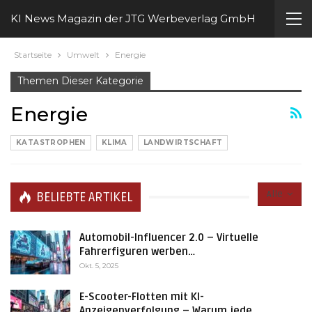
KI News Magazin der JTG Werbeverlag GmbH
Startseite
Umwelt
Energie
Themen Dieser Kategorie
Energie
KATASTROPHEN
KLIMA
LANDWIRTSCHAFT
Alle
BELIEBTE ARTIKEL
Automobil-Influencer 2.0 – Virtuelle
Fahrerfiguren werben…
Okt. 5, 2025
E-Scooter-Flotten mit KI-
Anzeigenverfolgung – Warum jede…