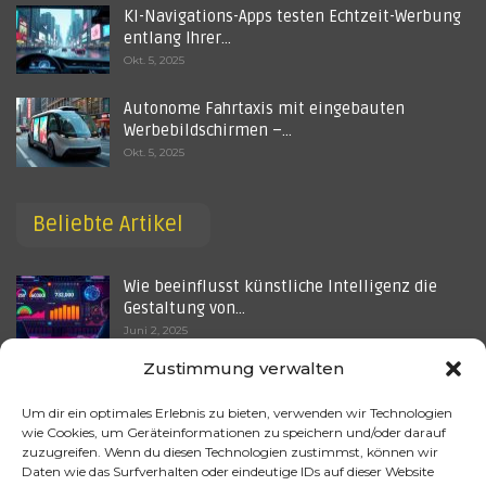
KI-Navigations-Apps testen Echtzeit-Werbung
entlang Ihrer…
Okt. 5, 2025
Autonome Fahrtaxis mit eingebauten
Werbebildschirmen –…
Okt. 5, 2025
Beliebte Artikel
Wie beeinflusst künstliche Intelligenz die
Gestaltung von…
Juni 2, 2025
Zustimmung verwalten
KI-Ethik oder Wettbewerbsrecht? Wie die EU
die Werbe-KI von…
Um dir ein optimales Erlebnis zu bieten, verwenden wir Technologien
Okt. 5, 2025
wie Cookies, um Geräteinformationen zu speichern und/oder darauf
zuzugreifen. Wenn du diesen Technologien zustimmst, können wir
Welche Auswirkungen hat künstliche
Daten wie das Surfverhalten oder eindeutige IDs auf dieser Website