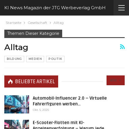
KI News Magazin der JTG Werbeverlag GmbH
Startseite
Gesellschaft
Alltag
Themen Dieser Kategorie
Alltag
BILDUNG
MEDIEN
POLITIK
Alle
BELIEBTE ARTIKEL
Automobil-Influencer 2.0 – Virtuelle
Fahrerfiguren werben…
Okt. 5, 2025
E-Scooter-Flotten mit KI-
Anzeigenverfolgung – Warum jede…