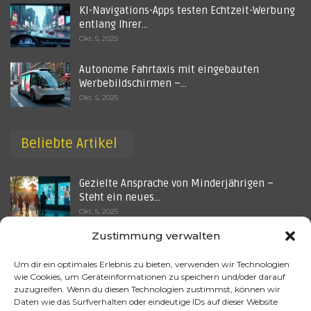
KI-Navigations-Apps testen Echtzeit-Werbung
entlang Ihrer…
Okt. 5, 2025
Autonome Fahrtaxis mit eingebauten
Werbebildschirmen –…
Okt. 5, 2025
Beliebte Artikel
Gezielte Ansprache von Minderjährigen –
Steht ein neues…
Okt. 5, 2025
Zustimmung verwalten
Wie kann künstliche Intelligenz im Bereich
des Content…
Um dir ein optimales Erlebnis zu bieten, verwenden wir Technologien
Aug. 30, 2025
wie Cookies, um Geräteinformationen zu speichern und/oder darauf
zuzugreifen. Wenn du diesen Technologien zustimmst, können wir
Datenzentren im Dauerbetrieb – Wie KI-
Daten wie das Surfverhalten oder eindeutige IDs auf dieser Website