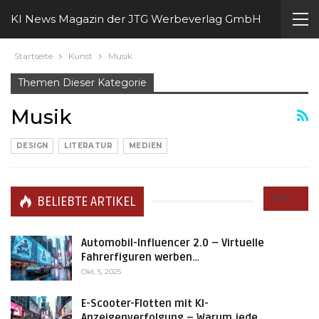
KI News Magazin der JTG Werbeverlag GmbH
Startseite
Kunst
Musik
Themen Dieser Kategorie
Musik
DESIGN
LITERATUR
MEDIEN
Alle
BELIEBTE ARTIKEL
Automobil-Influencer 2.0 – Virtuelle
Fahrerfiguren werben…
Okt. 5, 2025
E-Scooter-Flotten mit KI-
Anzeigenverfolgung – Warum jede…