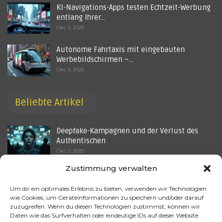
KI-Navigations-Apps testen Echtzeit-Werbung
entlang Ihrer…
Okt. 5, 2025
Autonome Fahrtaxis mit eingebauten
Werbebildschirmen –…
Okt. 5, 2025
Beliebte Artikel
Deepfake-Kampagnen und der Verlust des
Authentischen
Okt. 5, 2025
Zustimmung verwalten
Welche Rolle spielt künstliche Intelligenz in
der…
Um dir ein optimales Erlebnis zu bieten, verwenden wir Technologien
Juli 22, 2025
wie Cookies, um Geräteinformationen zu speichern und/oder darauf
zuzugreifen. Wenn du diesen Technologien zustimmst, können wir
Wie wird künstliche Intelligenz im Bereich
Daten wie das Surfverhalten oder eindeutige IDs auf dieser Website