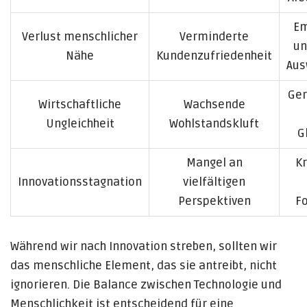
Em
Verlust menschlicher
Verminderte
un
Nähe
Kundenzufriedenheit
Aus
Ger
Wirtschaftliche
Wachsende
Ungleichheit
Wohlstandskluft
G
Mangel an
Kr
Innovationsstagnation
vielfältigen
Perspektiven
Fo
Während wir nach Innovation streben, sollten wir
das menschliche Element, das sie antreibt, nicht
ignorieren. Die Balance zwischen Technologie und
Menschlichkeit ist entscheidend für eine