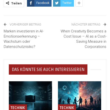
Teilen
Facebook
Twitter
VORHERIGER BEITRAG
NÄCHSTER BEITRAG
Marken investieren in AI-
When Creativity Becomes a
Emotionserkennung –
Cost Issue – AI as a Cost-
Wachstum oder
Saving Measure in
Datenschutzrisiko?
Corporations
DAS KÖNNTE SIE AUCH INTERESSIEREN
TECHNIK
TECHNIK