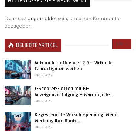
HINTERLASSEN SIE EINE ANTWORT
Du musst
angemeldet
sein, um einen Kommentar
abzugeben.
Alle
BELIEBTE ARTIKEL
Automobil-Influencer 2.0 – Virtuelle
Fahrerfiguren werben…
Okt. 5, 2025
E-Scooter-Flotten mit KI-
Anzeigenverfolgung – Warum jede…
Okt. 5, 2025
KI-gesteuerte Verkehrsplanung: Wenn
Werbung Ihre Route…
Okt. 5, 2025