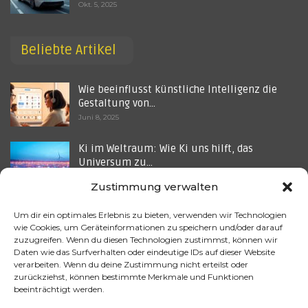
Okt. 5, 2025
Beliebte Artikel
Wie beeinflusst künstliche Intelligenz die
Gestaltung von…
Juni 8, 2025
Ki im Weltraum: Wie Ki uns hilft, das
Universum zu…
Juli 19, 2025
Zustimmung verwalten
Die Zukunft der autonomen Fahrzeuge:
Um dir ein optimales Erlebnis zu bieten, verwenden wir Technologien
Steuerung in Richtung…
wie Cookies, um Geräteinformationen zu speichern und/oder darauf
Aug. 8, 2025
zuzugreifen. Wenn du diesen Technologien zustimmst, können wir
Daten wie das Surfverhalten oder eindeutige IDs auf dieser Website
verarbeiten. Wenn du deine Zustimmung nicht erteilst oder
Datenzentren im Dauerbetrieb – Wie KI-
zurückziehst, können bestimmte Merkmale und Funktionen
Werbung die CO₂-Bilanz…
beeinträchtigt werden.
Okt. 5, 2025