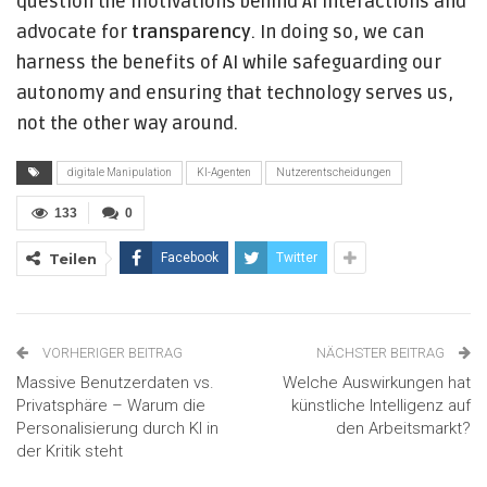
question the motivations behind AI interactions and
advocate for
transparency
. In doing so, we can
harness the benefits of AI while safeguarding our
autonomy and ensuring that technology serves us,
not the other way around.
digitale Manipulation
KI-Agenten
Nutzerentscheidungen
133
0
Teilen
Facebook
Twitter
VORHERIGER BEITRAG
NÄCHSTER BEITRAG
Massive Benutzerdaten vs.
Welche Auswirkungen hat
Privatsphäre – Warum die
künstliche Intelligenz auf
Personalisierung durch KI in
den Arbeitsmarkt?
der Kritik steht