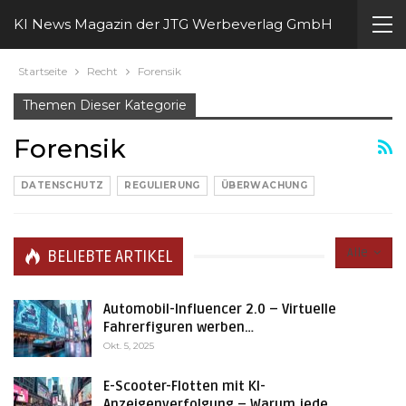
KI News Magazin der JTG Werbeverlag GmbH
Startseite
Recht
Forensik
Themen Dieser Kategorie
Forensik
DATENSCHUTZ
REGULIERUNG
ÜBERWACHUNG
Alle
BELIEBTE ARTIKEL
Automobil-Influencer 2.0 – Virtuelle
Fahrerfiguren werben…
Okt. 5, 2025
E-Scooter-Flotten mit KI-
Anzeigenverfolgung – Warum jede…