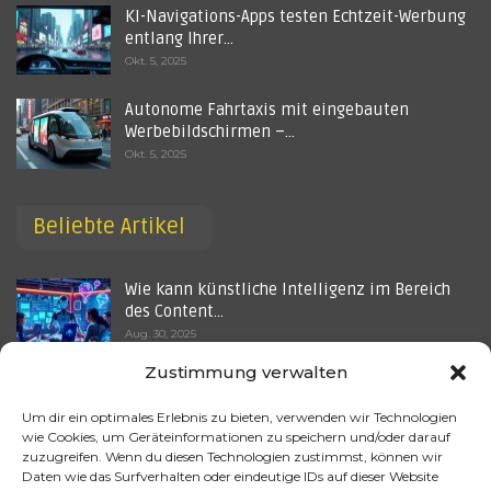
KI-Navigations-Apps testen Echtzeit-Werbung
entlang Ihrer…
Okt. 5, 2025
Autonome Fahrtaxis mit eingebauten
Werbebildschirmen –…
Okt. 5, 2025
Beliebte Artikel
Wie kann künstliche Intelligenz im Bereich
des Content…
Aug. 30, 2025
Zustimmung verwalten
Beeinflussung der Influencer: KI und die
Zukunft des Social…
Um dir ein optimales Erlebnis zu bieten, verwenden wir Technologien
Juli 14, 2025
wie Cookies, um Geräteinformationen zu speichern und/oder darauf
zuzugreifen. Wenn du diesen Technologien zustimmst, können wir
MrBeasts KI-Thumbnail-Tool entfacht eine…
Daten wie das Surfverhalten oder eindeutige IDs auf dieser Website