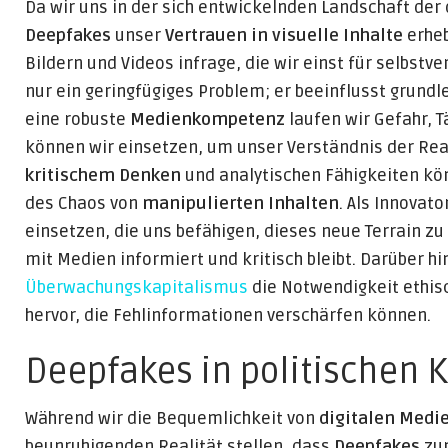
Da wir uns in der sich entwickelnden Landschaft de
Deepfakes
unser
Vertrauen in visuelle Inhalte
erheb
Bildern und Videos infrage, die wir einst für selbstve
nur ein geringfügiges Problem; er beeinflusst grund
eine robuste
Medienkompetenz
laufen wir Gefahr, 
können wir einsetzen, um unser Verständnis der Real
kritischem Denken
und analytischen Fähigkeiten kön
des Chaos von
manipulierten Inhalten
. Als Innovat
einsetzen, die uns befähigen, dieses neue Terrain z
mit Medien informiert und kritisch bleibt. Darüber hi
Überwachungskapitalismus
die Notwendigkeit ethis
hervor, die Fehlinformationen verschärfen können.
Deepfakes in politischen
Während wir die Bequemlichkeit von
digitalen Medi
beunruhigenden Realität stellen, dass
Deepfakes
zu