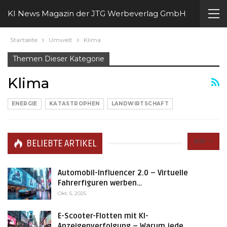
KI News Magazin der JTG Werbeverlag GmbH
Startseite
Umwelt
Klima
Themen Dieser Kategorie
Klima
ENERGIE
KATASTROPHEN
LANDWIRTSCHAFT
Alle
BELIEBTE ARTIKEL
Automobil-Influencer 2.0 – Virtuelle
Fahrerfiguren werben…
Okt. 5, 2025
E-Scooter-Flotten mit KI-
Anzeigenverfolgung – Warum jede…