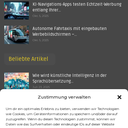
KI-Navigations-Apps testen Echtzeit-Werbung
entlang Ihrer…
Okt. 5, 2025
Autonome Fahrtaxis mit eingebauten
Werbebildschirmen –…
Okt. 5, 2025
Beliebte Artikel
Wie wird künstliche Intelligenz in der
Sprachübersetzung…
Juli 23, 2025
Zustimmung verwalten
Wie wird künstliche Intelligenz in der
Bekämpfung von…
Um dir ein optimales Erlebnis zu bieten, verwenden wir Technologien
Juni 19, 2025
wie Cookies, um Geräteinformationen zu speichern und/oder darauf
zuzugreifen. Wenn du diesen Technologien zustimmst, können wir
Welche Rolle spielt künstliche Intelligenz in
Daten wie das Surfverhalten oder eindeutige IDs auf dieser Website