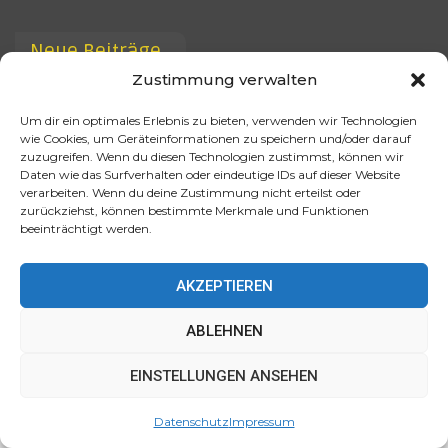
Neue Beiträge
Zustimmung verwalten
Smarter Städte Werbetafeln: KI erkennt
Um dir ein optimales Erlebnis zu bieten, verwenden wir Technologien
Kennzeichen und zeigt…
wie Cookies, um Geräteinformationen zu speichern und/oder darauf
Okt. 5, 2025
zuzugreifen. Wenn du diesen Technologien zustimmst, können wir
Daten wie das Surfverhalten oder eindeutige IDs auf dieser Website
verarbeiten. Wenn du deine Zustimmung nicht erteilst oder
Verkehrsdaten als Goldgrube – Wie Mobilitäts-
zurückziehst, können bestimmte Merkmale und Funktionen
Startups…
beeinträchtigt werden.
Okt. 5, 2025
KI-Navigations-Apps testen Echtzeit-Werbung
AKZEPTIEREN
entlang Ihrer…
Okt. 5, 2025
ABLEHNEN
Diese Website verwendet Cookies, um Ihr Erlebnis zu
Autonome Fahrtaxis mit eingebauten
EINSTELLUNGEN ANSEHEN
verbessern. Wir gehen davon aus, dass Sie damit
Werbebildschirmen –…
einverstanden sind, aber Sie können dies ablehnen, wenn
Okt. 5, 2025
Datenschutz
Impressum
Sie möchten.
Akzeptieren
Mehr erfahren