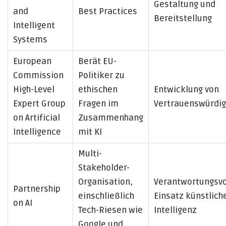
Gestaltung und
and
Best Practices
Bereitstellung
Intelligent
Systems
European
Berät EU-
Commission
Politiker zu
High-Level
ethischen
Entwicklung von
Expert Group
Fragen im
Vertrauenswürdig
on Artificial
Zusammenhang
Intelligence
mit KI
Multi-
Stakeholder-
Organisation,
Verantwortungsvo
Partnership
einschließlich
Einsatz künstlich
on AI
Tech-Riesen wie
Intelligenz
Google und