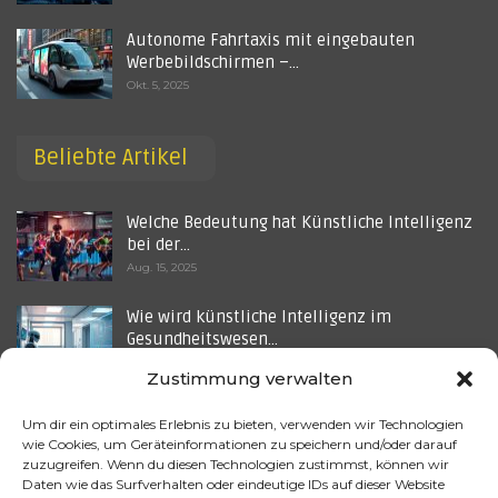
Autonome Fahrtaxis mit eingebauten
Werbebildschirmen –…
Okt. 5, 2025
Beliebte Artikel
Welche Bedeutung hat Künstliche Intelligenz
bei der…
Aug. 15, 2025
Wie wird künstliche Intelligenz im
Gesundheitswesen…
Aug. 17, 2025
Zustimmung verwalten
Wenn KI die Kreativabteilung übernimmt –
Um dir ein optimales Erlebnis zu bieten, verwenden wir Technologien
Kunst ohne…
wie Cookies, um Geräteinformationen zu speichern und/oder darauf
Okt. 5, 2025
zuzugreifen. Wenn du diesen Technologien zustimmst, können wir
Daten wie das Surfverhalten oder eindeutige IDs auf dieser Website