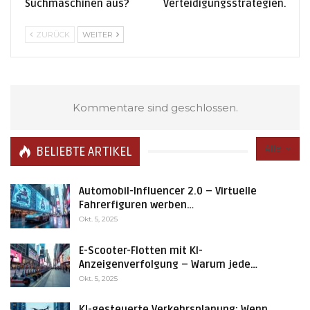
Suchmaschinen aus?
Verteidigungsstrategien.
ZURÜCK
WEITER
Kommentare sind geschlossen.
Alle
BELIEBTE ARTIKEL
Automobil-Influencer 2.0 – Virtuelle
Fahrerfiguren werben…
Okt. 5, 2025
E-Scooter-Flotten mit KI-
Anzeigenverfolgung – Warum jede…
Okt. 5, 2025
KI-gesteuerte Verkehrsplanung: Wenn