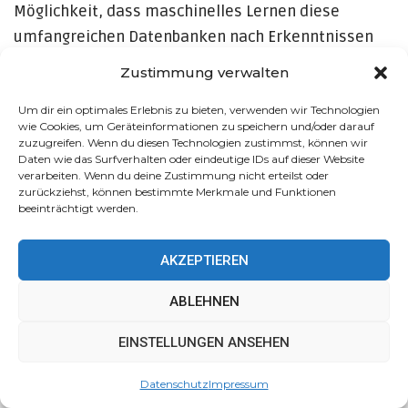
Möglichkeit, dass maschinelles Lernen diese
umfangreichen Datenbanken nach Erkenntnissen
über Krankheitsverlauf und Behandlungsreaktionen
Zustimmung verwalten
durchsucht.
Um dir ein optimales Erlebnis zu bieten, verwenden wir Technologien
Zusammenfassend lässt sich sagen, dass es noch
wie Cookies, um Geräteinformationen zu speichern und/oder darauf
zuzugreifen. Wenn du diesen Technologien zustimmst, können wir
Herausforderungen gibt, wie beispielsweise
Daten wie das Surfverhalten oder eindeutige IDs auf dieser Website
verarbeiten. Wenn du deine Zustimmung nicht erteilst oder
Datenqualitätsprobleme und regulatorische
zurückziehst, können bestimmte Merkmale und Funktionen
Hürden. Die Möglichkeiten, die KI in der
beeinträchtigt werden.
Arzneimittelentwicklung bietet, sind jedoch wirklich
aufregend. Die Zukunft verspricht schnellere und
AKZEPTIEREN
effizientere Prozesse bei der
ABLEHNEN
Arzneimittelentdeckung, von denen Patienten
Diese Website verwendet Cookies, um Ihr Erlebnis zu
weltweit profitieren werden.
EINSTELLUNGEN ANSEHEN
verbessern. Wir gehen davon aus, dass Sie damit
einverstanden sind, aber Sie können dies ablehnen, wenn
131
Datenschutz
Impressum
Sie möchten.
Akzeptieren
Mehr erfahren