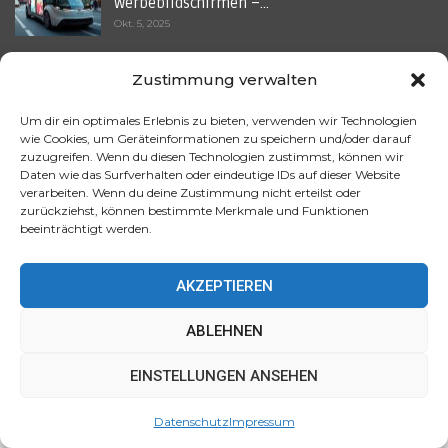
Werbebildschirmen –…
Okt. 5, 2025
Zustimmung verwalten
Beliebte Artikel
Um dir ein optimales Erlebnis zu bieten, verwenden wir Technologien
wie Cookies, um Geräteinformationen zu speichern und/oder darauf
Datenzentren im Dauerbetrieb – Wie KI-
zuzugreifen. Wenn du diesen Technologien zustimmst, können wir
Werbung die CO₂-Bilanz…
Daten wie das Surfverhalten oder eindeutige IDs auf dieser Website
Okt. 5, 2025
verarbeiten. Wenn du deine Zustimmung nicht erteilst oder
zurückziehst, können bestimmte Merkmale und Funktionen
beeinträchtigt werden.
Vernetzte Autos senden Daten an
Werbenetzwerke – droht ein…
Okt. 5, 2025
AKZEPTIEREN
Der automatisierte Arbeitsplatz: KI und die
ABLEHNEN
Zukunft der…
Diese Website verwendet Cookies, um Ihr Erlebnis zu
Juni 5, 2025
EINSTELLUNGEN ANSEHEN
verbessern. Wir gehen davon aus, dass Sie damit
einverstanden sind, aber Sie können dies ablehnen, wenn
Welche Fortschritte gibt es in der
Datenschutz
Impressum
Künstlichen…
Sie möchten.
Akzeptieren
Mehr erfahren
Juli 4, 2025