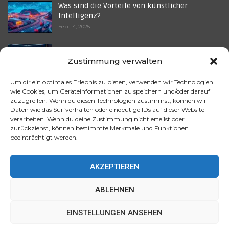
Was sind die Vorteile von künstlicher
Intelligenz?
Sep. 14, 2025
Meta’s KI-Anzeigenautomatisierung – Wie
Bots die…
Zustimmung verwalten
Okt. 5, 2025
Um dir ein optimales Erlebnis zu bieten, verwenden wir Technologien
wie Cookies, um Geräteinformationen zu speichern und/oder darauf
E-Scooter-Flotten mit KI-Anzeigenverfolgung
zuzugreifen. Wenn du diesen Technologien zustimmst, können wir
– Warum jede…
Daten wie das Surfverhalten oder eindeutige IDs auf dieser Website
Okt. 5, 2025
verarbeiten. Wenn du deine Zustimmung nicht erteilst oder
zurückziehst, können bestimmte Merkmale und Funktionen
Ist die Zukunft der Haussicherheit?
beeinträchtigt werden.
Juni 12, 2025
AKZEPTIEREN
ABLEHNEN
Diese Website verwendet Cookies, um Ihr Erlebnis zu
EINSTELLUNGEN ANSEHEN
verbessern. Wir gehen davon aus, dass Sie damit
© 2026 - JTG Werbeverlag GmbH
einverstanden sind, aber Sie können dies ablehnen, wenn