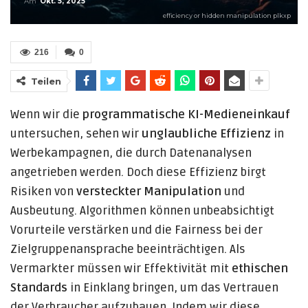
Am
Okt. 5, 2025
efficiency or hidden manipulation plkxp
216
0
Teilen
Wenn wir die
programmatische KI-Medieneinkauf
untersuchen, sehen wir
unglaubliche Effizienz
in
Werbekampagnen, die durch Datenanalysen
angetrieben werden. Doch diese Effizienz birgt
Risiken von
versteckter Manipulation
und
Ausbeutung. Algorithmen können unbeabsichtigt
Vorurteile verstärken und die Fairness bei der
Zielgruppenansprache beeinträchtigen. Als
Vermarkter müssen wir Effektivität mit
ethischen
Standards
in Einklang bringen, um das Vertrauen
der Verbraucher aufzubauen. Indem wir diese