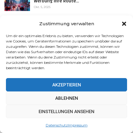
Werbung Ihre Route…
Okt. 5, 2025
Vernetzte Autos senden Daten an
Zustimmung verwalten
Werbenetzwerke – droht ein…
Okt. 5, 2025
Um dir ein optimales Erlebnis zu bieten, verwenden wir Technologien
wie Cookies, um Geräteinformationen zu speichern und/oder darauf
zuzugreifen. Wenn du diesen Technologien zustimmst, können wir
Daten wie das Surfverhalten oder eindeutige IDs auf dieser Website
verarbeiten. Wenn du deine Zustimmung nicht erteilst oder
zurückziehst, können bestimmte Merkmale und Funktionen
Über Uns
beeinträchtigt werden.
Das KI Magazin der JTG Werbeverlag GmbH informiert
AKZEPTIEREN
verständlich und kompakt über aktuelle Entwicklungen und
Trends rund um künstliche Intelligenz. Mit einem klaren
ABLEHNEN
Fokus auf hochwertige Inhalte bieten wir fundierte
Diese Website verwendet Cookies, um Ihr Erlebnis zu
Analysen, praxisnahe Einblicke und zukunftsorientierte
EINSTELLUNGEN ANSEHEN
verbessern. Wir gehen davon aus, dass Sie damit
Perspektiven, um Unternehmen wie Privatpersonen zu
einverstanden sind, aber Sie können dies ablehnen, wenn
Datenschutz
Impressum
inspirieren, aufzuklären und den verantwortungsvollen
Sie möchten.
Akzeptieren
Mehr erfahren