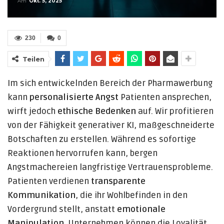
Am
Okt. 5, 2025
230
0
Teilen
Im sich entwickelnden Bereich der Pharmawerbung
kann
personalisierte Angst
Patienten ansprechen,
wirft jedoch
ethische Bedenken
auf. Wir profitieren
von der Fähigkeit generativer KI, maßgeschneiderte
Botschaften zu erstellen. Während es sofortige
Reaktionen hervorrufen kann, bergen
Angstmachereien langfristige Vertrauensprobleme.
Patienten verdienen
transparente
Kommunikation
, die ihr Wohlbefinden in den
Vordergrund stellt, anstatt
emotionale
Manipulation
. Unternehmen können die Loyalität