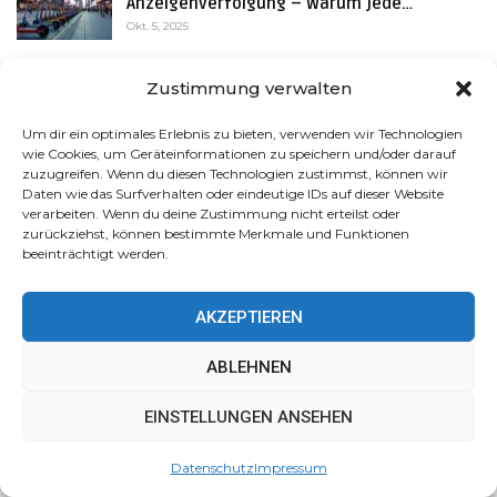
Anzeigenverfolgung – Warum jede…
Okt. 5, 2025
KI-gesteuerte Verkehrsplanung: Wenn
Zustimmung verwalten
Werbung Ihre Route…
Okt. 5, 2025
Um dir ein optimales Erlebnis zu bieten, verwenden wir Technologien
wie Cookies, um Geräteinformationen zu speichern und/oder darauf
Vernetzte Autos senden Daten an
zuzugreifen. Wenn du diesen Technologien zustimmst, können wir
Werbenetzwerke – droht ein…
Daten wie das Surfverhalten oder eindeutige IDs auf dieser Website
verarbeiten. Wenn du deine Zustimmung nicht erteilst oder
Okt. 5, 2025
zurückziehst, können bestimmte Merkmale und Funktionen
beeinträchtigt werden.
AKZEPTIEREN
Über Uns
ABLEHNEN
Diese Website verwendet Cookies, um Ihr Erlebnis zu
Das KI Magazin der JTG Werbeverlag GmbH informiert
EINSTELLUNGEN ANSEHEN
verbessern. Wir gehen davon aus, dass Sie damit
verständlich und kompakt über aktuelle Entwicklungen und
einverstanden sind, aber Sie können dies ablehnen, wenn
Trends rund um künstliche Intelligenz. Mit einem klaren
Datenschutz
Impressum
Sie möchten.
Akzeptieren
Mehr erfahren
Fokus auf hochwertige Inhalte bieten wir fundierte