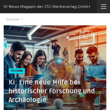
KI News Magazin der JTG Werbeverlag GmbH
Startseite
TECHNIK
Ki: Eine neue Hilfe bei
historischer Forschung und
Archäologie