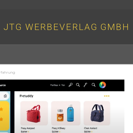
JTG WERBEVERLAG GMBH
rfahrung