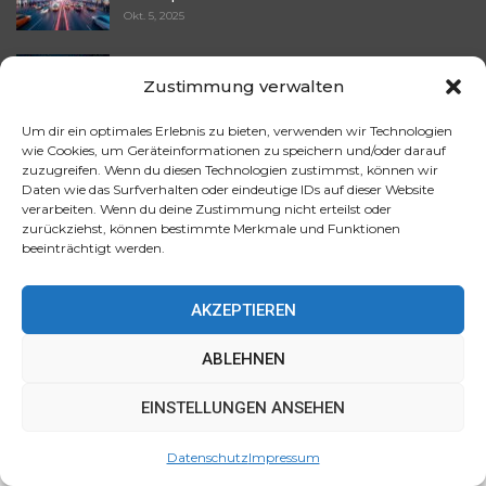
Okt. 5, 2025
KI-Navigations-Apps testen Echtzeit-Werbung
Zustimmung verwalten
entlang Ihrer…
Okt. 5, 2025
Um dir ein optimales Erlebnis zu bieten, verwenden wir Technologien
wie Cookies, um Geräteinformationen zu speichern und/oder darauf
Autonome Fahrtaxis mit eingebauten
zuzugreifen. Wenn du diesen Technologien zustimmst, können wir
Werbebildschirmen –…
Daten wie das Surfverhalten oder eindeutige IDs auf dieser Website
Okt. 5, 2025
verarbeiten. Wenn du deine Zustimmung nicht erteilst oder
zurückziehst, können bestimmte Merkmale und Funktionen
beeinträchtigt werden.
Beliebte Artikel
AKZEPTIEREN
Welche Anwendungen hat künstliche
Intelligenz im Bereich der…
ABLEHNEN
Aug. 23, 2025
Diese Website verwendet Cookies, um Ihr Erlebnis zu
EINSTELLUNGEN ANSEHEN
verbessern. Wir gehen davon aus, dass Sie damit
Die Auswirkung der KI auf die moderne
einverstanden sind, aber Sie können dies ablehnen, wenn
Kriegsführung und…
Datenschutz
Impressum
Sie möchten.
Akzeptieren
Mehr erfahren
Okt. 1, 2025