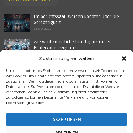
Im Gerichtssaal: Werden Roboter Über Die
Gerechtigkeit…
Sep. 9, 2025
Wie wird künstliche Intelligenz in der
Fehlervorhersage und…
Juli 25, 2025
Zustimmung verwalten
Wie wird künstliche Intelligenz in der
Um dir ein optimales Erlebnis zu bieten, verwenden wir Technologien
Energiewirtschaft…
wie Cookies, um Geräteinformationen zu speichern und/oder darauf
Aug. 8, 2025
zuzugreifen. Wenn du diesen Technologien zustimmst, können wir
Daten wie das Surfverhalten oder eindeutige IDs auf dieser Website
verarbeiten. Wenn du deine Zustimmung nicht erteilst oder
KI-Startups vs. Traditionelle Agenturen – Ein
zurückziehst, können bestimmte Merkmale und Funktionen
Kampf um…
beeinträchtigt werden.
Okt. 5, 2025
AKZEPTIEREN
ABLEHNEN