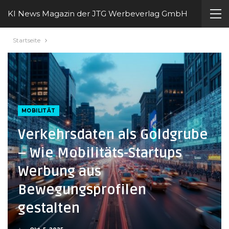
KI News Magazin der JTG Werbeverlag GmbH
Startseite
MOBILITÄT
Verkehrsdaten als Goldgrube
– Wie Mobilitäts-Startups
Werbung aus
Bewegungsprofilen
gestalten