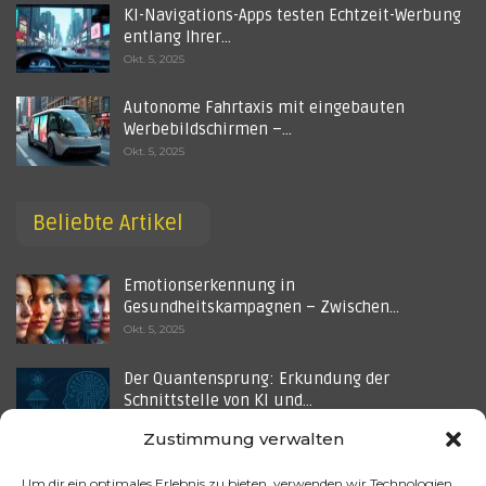
KI-Navigations-Apps testen Echtzeit-Werbung
entlang Ihrer…
Okt. 5, 2025
Autonome Fahrtaxis mit eingebauten
Werbebildschirmen –…
Okt. 5, 2025
Beliebte Artikel
Emotionserkennung in
Gesundheitskampagnen – Zwischen…
Okt. 5, 2025
Der Quantensprung: Erkundung der
Schnittstelle von KI und…
Sep. 7, 2025
Zustimmung verwalten
Grok-Algorithmen im Fokus – Hassrede,
Um dir ein optimales Erlebnis zu bieten, verwenden wir Technologien