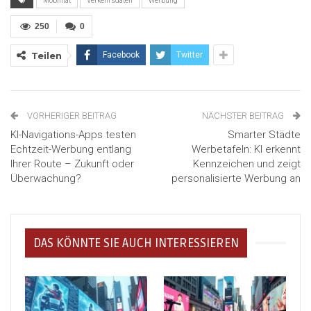
Mobilität
Verkehrsdaten
Werbung
250
0
Teilen
Facebook
Twitter
VORHERIGER BEITRAG
NÄCHSTER BEITRAG
KI-Navigations-Apps testen
Smarter Städte
Echtzeit-Werbung entlang
Werbetafeln: KI erkennt
Ihrer Route – Zukunft oder
Kennzeichen und zeigt
Überwachung?
personalisierte Werbung an
DAS KÖNNTE SIE AUCH INTERESSIEREN