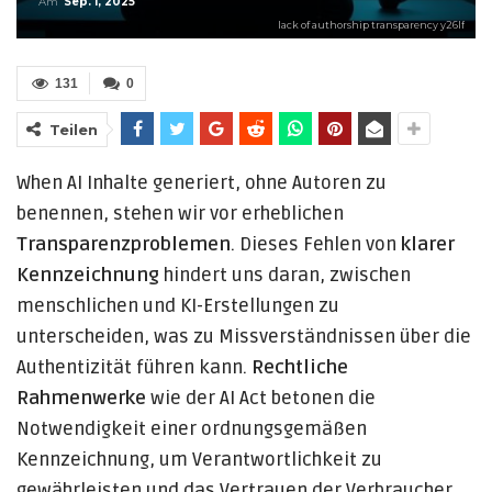
Am
Sep. 1, 2025
lack of authorship transparency y26lf
131
0
Teilen
When AI Inhalte generiert, ohne Autoren zu
benennen, stehen wir vor erheblichen
Transparenzproblemen
. Dieses Fehlen von
klarer
Kennzeichnung
hindert uns daran, zwischen
menschlichen und KI-Erstellungen zu
unterscheiden, was zu Missverständnissen über die
Authentizität führen kann.
Rechtliche
Rahmenwerke
wie der AI Act betonen die
Notwendigkeit einer ordnungsgemäßen
Kennzeichnung, um Verantwortlichkeit zu
gewährleisten und das Vertrauen der Verbraucher