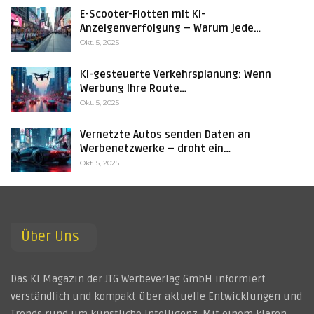
E-Scooter-Flotten mit KI-
Anzeigenverfolgung – Warum jede…
Okt. 5, 2025
KI-gesteuerte Verkehrsplanung: Wenn
Werbung Ihre Route…
Okt. 5, 2025
Vernetzte Autos senden Daten an
Werbenetzwerke – droht ein…
Okt. 5, 2025
Über Uns
Das KI Magazin der JTG Werbeverlag GmbH informiert
verständlich und kompakt über aktuelle Entwicklungen und
Trends rund um künstliche Intelligenz. Mit einem klaren