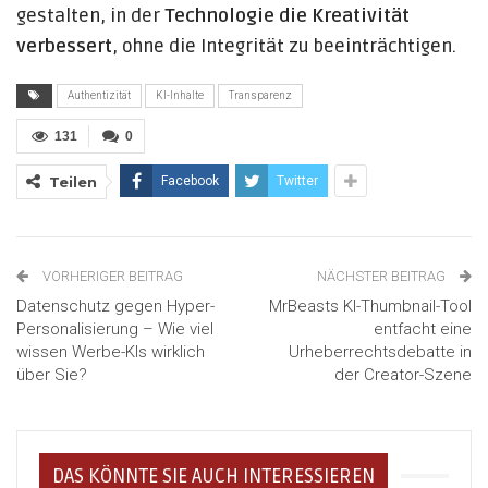
gestalten, in der
Technologie die Kreativität
verbessert
, ohne die Integrität zu beeinträchtigen.
Authentizität
KI-Inhalte
Transparenz
131
0
Teilen
Facebook
Twitter
VORHERIGER BEITRAG
NÄCHSTER BEITRAG
Datenschutz gegen Hyper-
MrBeasts KI-Thumbnail-Tool
Personalisierung – Wie viel
entfacht eine
wissen Werbe-KIs wirklich
Urheberrechtsdebatte in
über Sie?
der Creator-Szene
DAS KÖNNTE SIE AUCH INTERESSIEREN