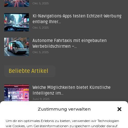
Okt. 5, 2025
KI-Navigations-Apps testen Echtzeit-Werbung
entlang Ihrer…
Okt. 5, 2025
Autonome Fahrtaxis mit eingebauten
Werbebildschirmen –…
Okt. 5, 2025
Beliebte Artikel
Welche Möglichkeiten bietet Künstliche
Intelligenz im…
Juni 9, 2025
Zustimmung verwalten
Gezielte Ansprache von Minderjährigen –
Steht ein neues…
Um dir ein optimales Erlebnis zu bieten, verwenden wir Technologien
Okt. 5, 2025
wie Cookies, um Geräteinformationen zu speichern und/oder darauf