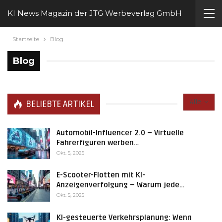
KI News Magazin der JTG Werbeverlag GmbH
Startseite
Blog
Blog
Alle
BELIEBTE ARTIKEL
Automobil-Influencer 2.0 – Virtuelle
Fahrerfiguren werben…
Okt. 5, 2025
E-Scooter-Flotten mit KI-
Anzeigenverfolgung – Warum jede…
Okt. 5, 2025
KI-gesteuerte Verkehrsplanung: Wenn