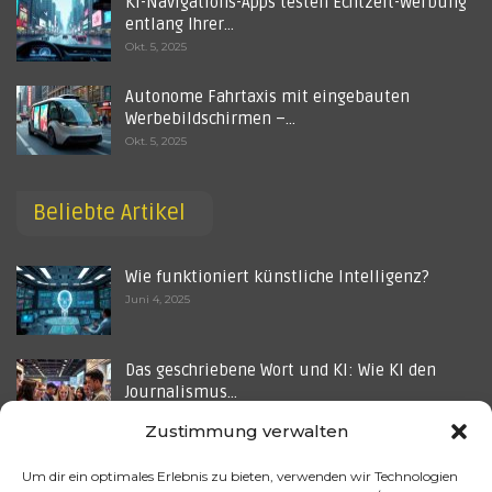
KI-Navigations-Apps testen Echtzeit-Werbung
entlang Ihrer…
Okt. 5, 2025
Autonome Fahrtaxis mit eingebauten
Werbebildschirmen –…
Okt. 5, 2025
Beliebte Artikel
Wie funktioniert künstliche Intelligenz?
Juni 4, 2025
Das geschriebene Wort und KI: Wie KI den
Journalismus…
Juli 15, 2025
Zustimmung verwalten
Welche Rolle spielt künstliche Intelligenz in
Um dir ein optimales Erlebnis zu bieten, verwenden wir Technologien
der…