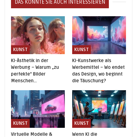
DAS KÖNNTE SIE AUCH INTERESSIEREN
KUNST
KUNST
KI-Ästhetik in der
KI-Kunstwerke als
Werbung – Warum „zu
Werbemittel – Wo endet
perfekte“ Bilder
das Design, wo beginnt
Menschen…
die Täuschung?
KUNST
KUNST
Virtuelle Modelle &
Wenn KI die