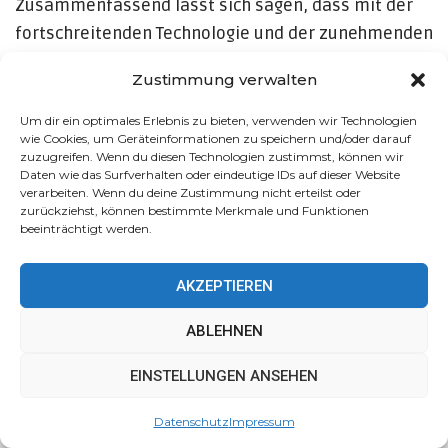
Zusammenfassend lässt sich sagen, dass mit der
fortschreitenden Technologie und der zunehmenden
Sophistication von AI ihre Rolle in der
Zustimmung verwalten
Verhaltensanalyse nur weiter wachsen wird. Aber
lasst uns nicht vergessen, dass hinter all den Daten
Um dir ein optimales Erlebnis zu bieten, verwenden wir Technologien
wie Cookies, um Geräteinformationen zu speichern und/oder darauf
und Zahlen etwas viel Tieferes liegt: die
zuzugreifen. Wenn du diesen Technologien zustimmst, können wir
Komplexität und Unvorhersehbarkeit der
Daten wie das Surfverhalten oder eindeutige IDs auf dieser Website
verarbeiten. Wenn du deine Zustimmung nicht erteilst oder
menschlichen Natur. Und selbst die
zurückziehst, können bestimmte Merkmale und Funktionen
fortschrittlichsten Maschinen können das nicht
beeinträchtigt werden.
vollständig begreifen.
AKZEPTIEREN
152
ABLEHNEN
Teilen
Facebook
Twitter
Diese Website verwendet Cookies, um Ihr Erlebnis zu
EINSTELLUNGEN ANSEHEN
verbessern. Wir gehen davon aus, dass Sie damit
einverstanden sind, aber Sie können dies ablehnen, wenn
Datenschutz
Impressum
Sie möchten.
Akzeptieren
Mehr erfahren
VORHERIGER BEITRAG
NÄCHSTER BEITRAG