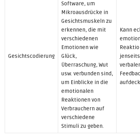
Software, um
Mikroausdrücke in
Gesichtsmuskeln zu
erkennen, die mit
Kann ec
verschiedenen
emotio
Emotionen wie
Reakti
Gesichtscodierung
Glück,
jenseit
Überraschung, Wut
verbale
usw. verbunden sind,
Feedba
um Einblicke in die
aufdeck
emotionalen
Reaktionen von
Verbrauchern auf
verschiedene
Stimuli zu geben.