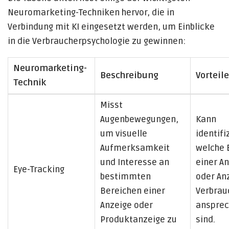
Neuromarketing-Techniken hervor, die in
Verbindung mit KI eingesetzt werden, um Einblicke
in die Verbraucherpsychologie zu gewinnen:
Neuromarketing-
Beschreibung
Vorteile
Technik
Misst
Augenbewegungen,
Kann
um visuelle
identifi
Aufmerksamkeit
welche 
und Interesse an
einer A
Eye-Tracking
bestimmten
oder An
Bereichen einer
Verbrau
Anzeige oder
anspre
Produktanzeige zu
sind.