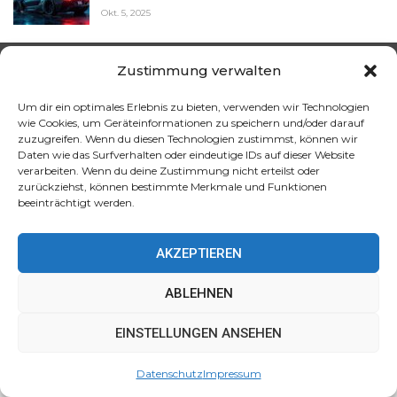
Okt. 5, 2025
Zustimmung verwalten
Über Uns
Um dir ein optimales Erlebnis zu bieten, verwenden wir Technologien
wie Cookies, um Geräteinformationen zu speichern und/oder darauf
zuzugreifen. Wenn du diesen Technologien zustimmst, können wir
Daten wie das Surfverhalten oder eindeutige IDs auf dieser Website
Das KI Magazin der JTG Werbeverlag GmbH informiert
verarbeiten. Wenn du deine Zustimmung nicht erteilst oder
verständlich und kompakt über aktuelle Entwicklungen und
zurückziehst, können bestimmte Merkmale und Funktionen
beeinträchtigt werden.
Trends rund um künstliche Intelligenz. Mit einem klaren
Fokus auf hochwertige Inhalte bieten wir fundierte
Analysen, praxisnahe Einblicke und zukunftsorientierte
AKZEPTIEREN
Perspektiven, um Unternehmen wie Privatpersonen zu
inspirieren, aufzuklären und den verantwortungsvollen
ABLEHNEN
Einsatz von KI-Technologien zu fördern.
Diese Website verwendet Cookies, um Ihr Erlebnis zu
EINSTELLUNGEN ANSEHEN
verbessern. Wir gehen davon aus, dass Sie damit
einverstanden sind, aber Sie können dies ablehnen, wenn
Datenschutz
Impressum
Sie möchten.
Akzeptieren
Mehr erfahren
ABONNIEREN