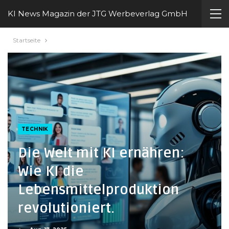
KI News Magazin der JTG Werbeverlag GmbH
Startseite
TECHNIK
Die Welt mit KI ernähren:
Wie KI die
Lebensmittelproduktion
revolutioniert.