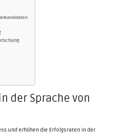
telkandidaten.
g
forschung
in der Sprache von
s und erhöhen die Erfolgsraten in der